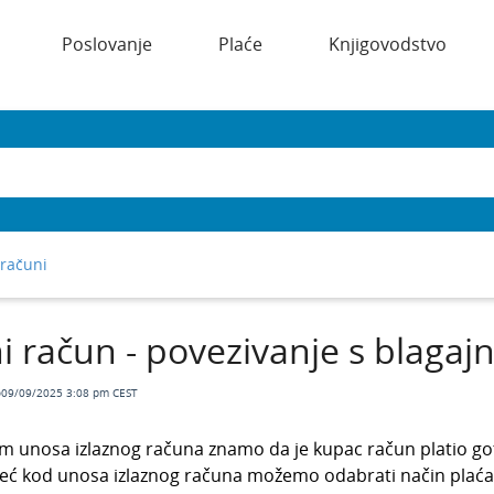
Poslovanje
Plaće
Knjigovodstvo
 računi
ni račun - povezivanje s blaga
o09/09/2025 3:08 pm CEST
om unosa izlaznog računa znamo da je kupac račun platio g
već kod unosa izlaznog računa možemo odabrati način plać