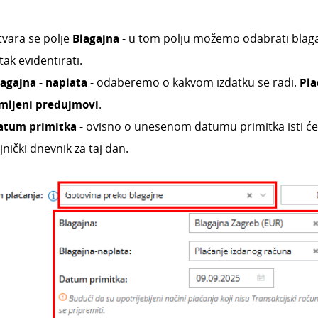
tvara se polje
Blagajna
- u tom polju možemo odabrati blaga
tak evidentirati.
lagajna - naplata
- odaberemo o kakvom izdatku se radi.
Pla
imljeni predujmovi
.
atum primitka
- ovisno o unesenom datumu primitka isti će 
jnički dnevnik za taj dan.