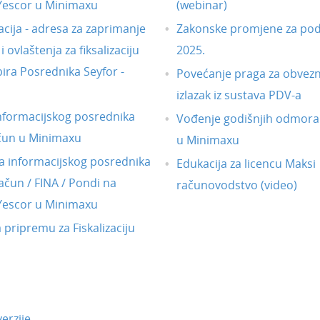
 Yescor u Minimaxu
(webinar)
acija - adresa za zaprimanje
Zakonske promjene za pod
 ovlaštenja za fiksalizaciju
2025.
ira Posrednika Seyfor -
Povećanje praga za obvezni
izlazak iz sustava PDV-a
nformacijskog posrednika
Vođenje godišnjih odmora
čun u Minimaxu
u Minimaxu
 informacijskog posrednika
Edukacija za licencu Maksi
ačun / FINA / Pondi na
računovodstvo (video)
 Yescor u Minimaxu
a pripremu za Fiskalizaciju
erzije