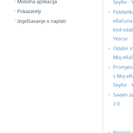
Mobilna aplikacija
Seyfor -
Pokazatelji
FiskAplik
eRačuna i
Izvještavanje o naplati
kod odab
Yescor
Odabir i
Moj-eRa
Promjena
s Moj-eR
Seyfor -
Savjeti z
2.0
Novosti v