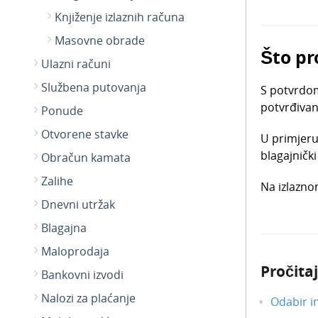
Knjiženje izlaznih računa
Masovne obrade
Što pr
Ulazni računi
Službena putovanja
S potvrdo
potvrđivan
Ponude
Otvorene stavke
U primjeru
blagajničk
Obračun kamata
Zalihe
Na izlazn
Dnevni utržak
Blagajna
Maloprodaja
Pročitaj
Bankovni izvodi
Nalozi za plaćanje
Odabir i