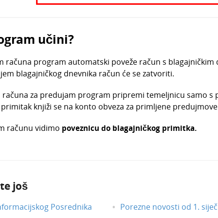
ogram učini?
m računa program automatski poveže račun s blagajničkim 
jem blagajničkog dnevnika račun će se zatvoriti.
 računa za predujam program pripremi temeljnicu samo s 
i primitak knjiži se na konto obveza za primljene predujmove
om računu vidimo
poveznicu do blagajničkog primitka.
te još
nformacijskog Posrednika
Porezne novosti od 1. siječ