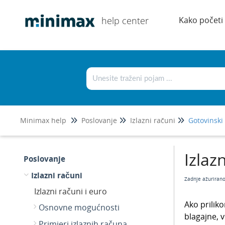
help center
Kako početi
Minimax help
Poslovanje
Izlazni računi
Gotovinski
Izlaz
Poslovanje
Izlazni računi
Zadnje ažuriran
Izlazni računi i euro
Ako prilik
Osnovne mogućnosti
blagajne, 
Primjeri izlaznih računa