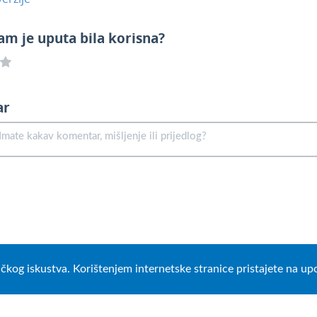
am je uputa bila korisna?
ar
ničkog iskustva. Korištenjem internetske stranice pristajete na u