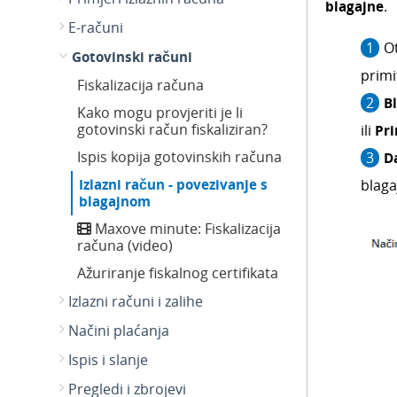
blagajne
.
E-računi
O
Gotovinski računi
primi
Fiskalizacija računa
B
Kako mogu provjeriti je li
gotovinski račun fiskaliziran?
ili
P
r
Ispis kopija gotovinskih računa
D
Izlazni račun - povezivanje s
blaga
blagajnom
Maxove minute: Fiskalizacija
računa (video)
Ažuriranje fiskalnog certifikata
Izlazni računi i zalihe
Načini plaćanja
Ispis i slanje
Pregledi i zbrojevi