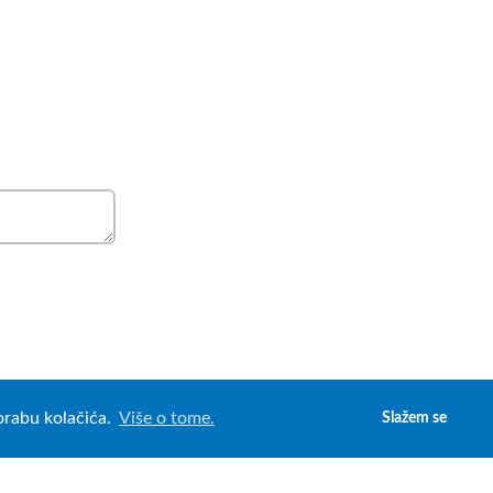
porabu kolačića.
Više o tome.
Slažem se