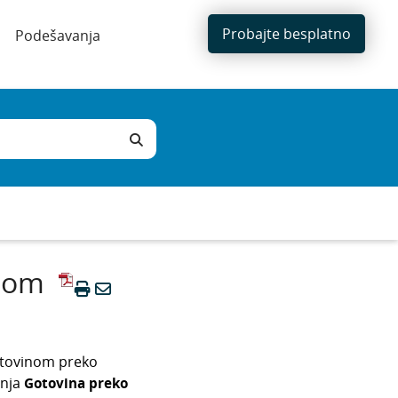
Probajte besplatno
Podešavanja
jnom
otovinom preko
anja
Gotovina preko