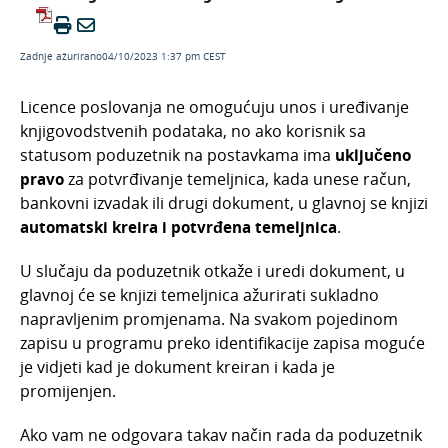
Knjiženja u glavnoj knjizi
Primjeri u glavnoj knjizi
Zadnje ažurirano04/10/2023 1:37 pm CEST
Ispisi i pregledi
Izvozi, uvozi i prijenosi
Licence poslovanja ne omogućuju unos i uređivanje
knjigovodstvenih podataka, no ako korisnik sa
Jednostavno knjigovodstvo
statusom poduzetnik na postavkama ima
uključeno
Knjiženje izlaznih računa i utržaka
pravo
za potvrđivanje temeljnica, kada unese račun,
Obračun PDV-a
bankovni izvadak ili drugi dokument, u glavnoj se knjizi
automatski kreira i potvrđena
temeljnica
.
Osnovna sredstva
Godišnje obrade
U slučaju da poduzetnik otkaže i uredi dokument, u
glavnoj će se knjizi temeljnica ažurirati sukladno
Statistički izvještaji
napravljenim promjenama. Na svakom pojedinom
Porez na potrošnju
zapisu u programu preko identifikacije zapisa moguće
je vidjeti kad je dokument kreiran i kada je
promijenjen.
Ako vam ne odgovara takav način rada da poduzetnik