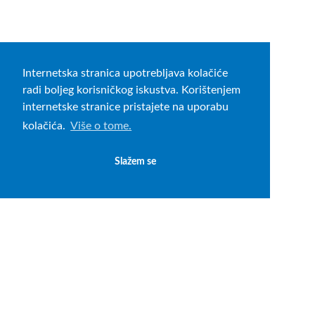
Internetska stranica upotrebljava kolačiće
radi boljeg korisničkog iskustva. Korištenjem
internetske stranice pristajete na uporabu
kolačića.
Više o tome.
Slažem se