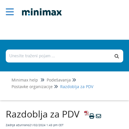
Podešavanja
Korisnici i njihova prava
Licence
Postavke organizacije
Osnovne postavke
IBAN organizacije
Minimax help
Podešavanja
Razdoblja za PDV
Postavke organizacije
Razdoblja za PDV
Razdoblja za PDV
Dio PDV-a za odbitak
Razdoblja za PDV
Pokazatelji
Razdoblja za INTRASTAT
Zadnje ažurirano21/02/2024 1:43 pm CET