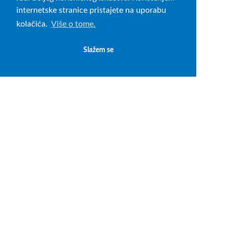
internetske stranice pristajete na uporabu
kolačića.
Više o tome.
Slažem se