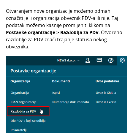
Zadaci
Otvaranjem nove organizacije možemo odmah
Povijest
označiti je li organizacija obveznik PDV-a ili nije. Taj
Postavke dokumenata
podatak možemo kasnije promijeniti klikom na
Postavke organizacije > Razdoblja za PDV
. Otvoreno
Šifrarnici
razdoblje za PDV znači trajanje statusa nekog
Uvoz i izvoz podataka
obveznika.
Fiskalizacija 2.0
Novosti programa
Baza znanja