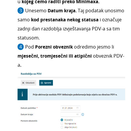
u
kojeg ćemo raditi preko Minimaxa.
Unesemo
Datum kraja.
Taj podatak unosimo
samo
kod prestanaka nekog statusa
i označuje
zadnji dan razdoblja izvještavanja PDV-a sa tim
statusom.
Pod
Porezni obveznik
odredimo jesmo li
mjesečni, tromjesečni ili atipični
obveznik PDV-
a
.