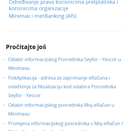
Određivanje prava korisnicima pretplatnika i
Previše ste puta upisali pogrešnu lozinku kod
korisnicima organizacije
prijave u mobilnu aplikaciju?
Minimax i merBanking (AIS)
Pokazatelji
Izvještavanje o naplati
Pročitajte još
Odabir informacijskog Posrednika Seyfor - Yescor u
Minimaxu
FiskAplikacija - adresa za zaprimanje eRačuna i
ovlaštenja za fiksalizaciju kod odabira Posrednika
Seyfor - Yescor
Odabir informacijskog posrednika Moj-eRačun u
Minimaxu
Promjena informacijskog posrednika s Moj-eRačun /