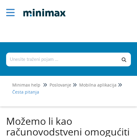
Poslovanje
Izlazni računi
Ulazni računi
Službena putovanja
Ponude
Otvorene stavke
Minimax help
Poslovanje
Mobilna aplikacija
Obračun kamata
Česta pitanja
Zalihe
Dnevni utržak
Možemo li kao
Blagajna
računovodstveni omogućiti
Maloprodaja