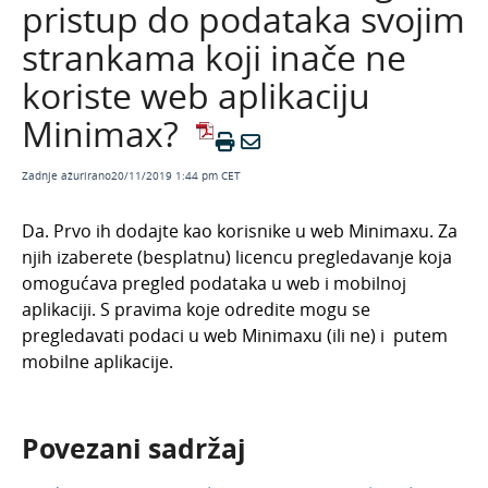
pristup do podataka svojim
Bankovni izvodi
strankama koji inače ne
Nalozi za plaćanje
koriste web aplikaciju
Mobilna aplikacija
Minimax?
Pristup aplikaciji
Osnovne mogućnosti
Zadnje ažurirano20/11/2019 1:44 pm CET
Česta pitanja
Da. Prvo ih dodajte kao korisnike u web Minimaxu. Za
Naplaćuje li se dodatno pregledavanje preko
mobilne aplikacije?
njih izaberete (besplatnu) licencu pregledavanje koja
omogućava pregled podataka u web i mobilnoj
U Minimax se prijavljujem s digitalnim
certifikatom. Trebam li certifikat i za mobilnu
aplikaciji. S pravima koje odredite mogu se
aplikaciju?
pregledavati podaci u web Minimaxu (ili ne) i putem
mobilne aplikacije.
Možemo li kao računovodstveni omogućiti
pristup do podataka svojim strankama koji
inače ne koriste web aplikaciju Minimax?
Kako možemo poboljšati kvalitetu slike računa
Povezani sadržaj
koje šaljemo putem mobilne aplikacije u
Minimax?