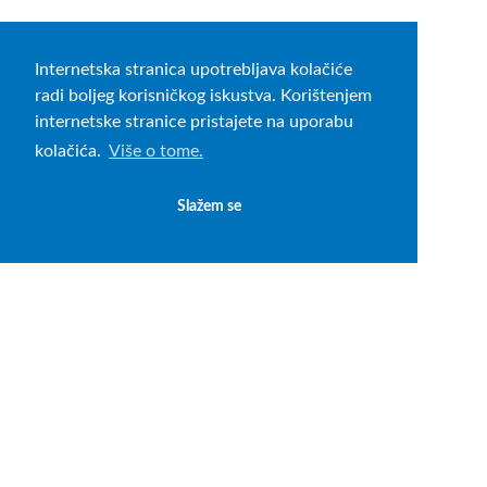
Internetska stranica upotrebljava kolačiće
radi boljeg korisničkog iskustva. Korištenjem
internetske stranice pristajete na uporabu
kolačića.
Više o tome.
Slažem se