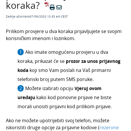
koraka?
Rezervni prijavni kodovi
Rezervni telefonski brojevi
Zadnje ažurirano07/09/2020 10:35 am CEST
Kako da pošaljem kod na rezervni telefonski
broj i prijavim se?
Prilikom provjere u dva koraka prijavljujete se svojim
Uređaji kojima "vjerujete"
korisničkim imenom i lozinkom.
Da za prijavu koristim digitalni certifikat ili
provjeru u dva koraka?
Ako imate omogućenu provjeru u dva
Postavke preglednika i ispisa
koraka, prikazat će se
prozor za unos prijavnog
koda
koji smo Vam poslali na Vaš primarni
Uvozi podataka iz drugih organizacija
telefonski broj putem SMS poruke.
Nova organizacija
Možete izabrati opciju
Vjeruj ovom
Korisnička podrška
uređaju
kako kod ponovne prijave ne biste
morali unositi prijavni kod prilikom prijave.
Ako ne možete upotrijebiti svoj telefon, možete
iskoristiti druge opcije za prijavne kodove (
rezervne